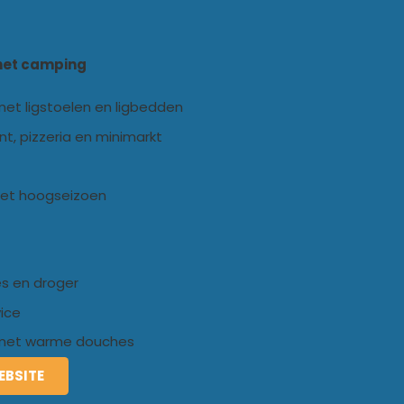
 het camping
met ligstoelen en ligbedden
nt, pizzeria en minimarkt
het hoogseizoen
 en droger
ice
met warme douches
EBSITE