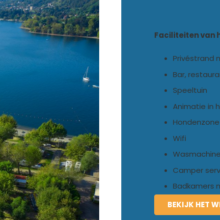
Faciliteiten van
Privéstrand 
Bar, restaura
Speeltuin
Animatie in 
Hondenzone
Wifi
Wasmachines
Camper serv
Badkamers 
BEKIJK HET W