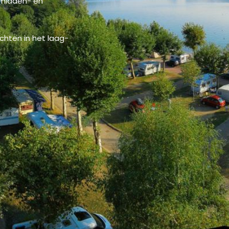
, midden- en
achten in het laag-