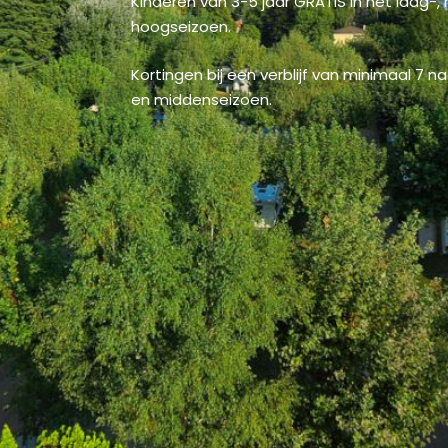
Kinderen van 3-5 jaar GRATIS in het laag-
hoogseizoen.
Kortingen bij een verblijf van minimaal 7 n
en middenseizoen.