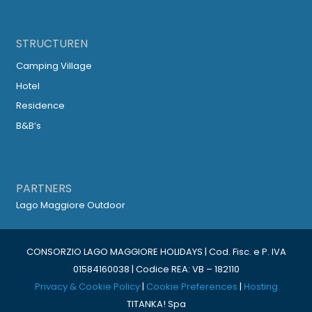
STRUCTUREN
Camping Village
Hotel
Residence
B&B’s
PARTNERS
Lago Maggiore Outdoor
CONSORZIO LAGO MAGGIORE HOLIDAYS | Cod. Fisc. e P. IVA
01584160038 | Codice REA: VB – 182110
Privacy & Cookie Policy
|
Cookie Preferences
|
Hosting
TITANKA! Spa