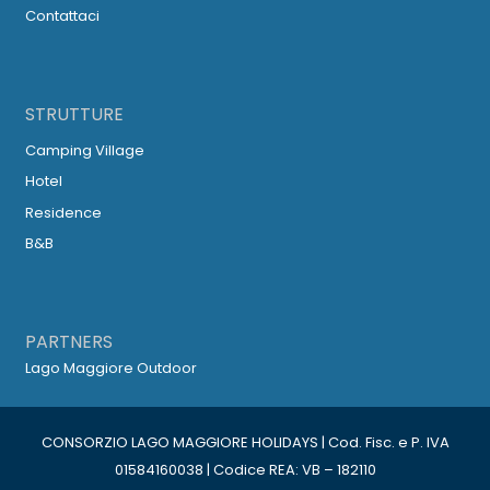
Contattaci
STRUTTURE
Camping Village
Hotel
Residence
B&B
PARTNERS
Lago Maggiore Outdoor
CONSORZIO LAGO MAGGIORE HOLIDAYS | Cod. Fisc. e P. IVA
01584160038 | Codice REA: VB – 182110