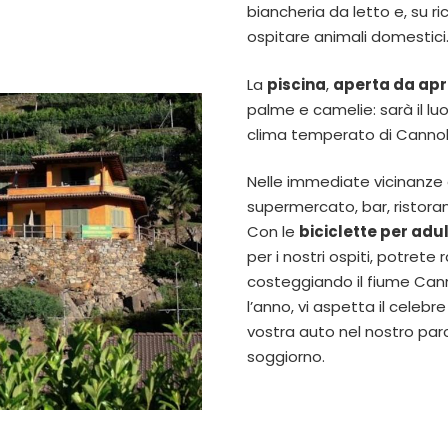
biancheria da letto e, su 
ospitare animali domestici
La
piscina
,
aperta da apri
palme e camelie: sarà il luo
clima temperato di Cannob
Nelle immediate vicinanze 
supermercato, bar, ristorant
Con le
biciclette per adul
per i nostri ospiti, potrete
costeggiando il fiume Can
l’anno, vi aspetta il celebr
vostra auto nel nostro parc
soggiorno.