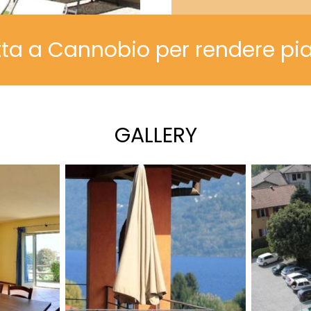
tta a Cannobio per rendere pi
GALLERY