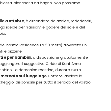
richiesta, biancheria da bagno. Non possiamo
.
le a ottobre
, è circondata da azalee, rododendri,
go ideale per rilassarvi e godere del sole e del
io.
del nostro Residence (a 50 metri) troverete un
i e pizzerie.
ti e per bambini
, a disposizione gratuitamente
 raggiungere il suggestivo Orrido di Sant’Anna
nobino. La domenica mattina, durante tutto
e
mercato sul lungolago
. Potrete lasciare la
heggio, disponibile per tutto il periodo del vostro