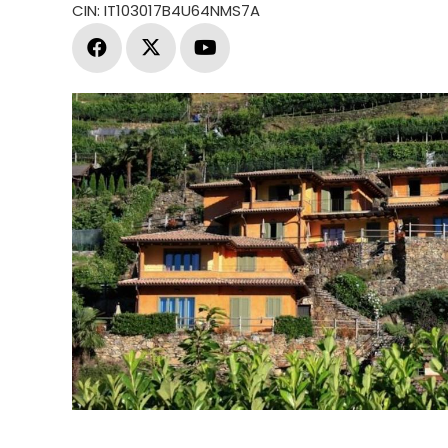
CIN: IT103017B4U64NMS7A