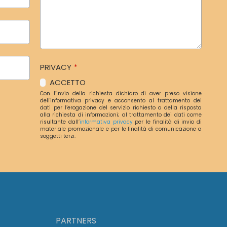
PRIVACY
*
ACCETTO
Con l’invio della richiesta dichiaro di aver preso visione
dell'informativa privacy e acconsento al trattamento dei
dati per l’erogazione del servizio richiesto o della risposta
alla richiesta di informazioni; al trattamento dei dati come
risultante dall’
informativa privacy
per le finalità di invio di
materiale promozionale e per le finalità di comunicazione a
soggetti terzi.
PARTNERS