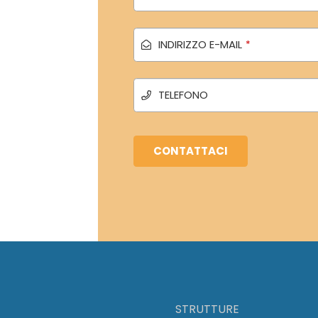
INDIRIZZO E-MAIL
*
TELEFONO
CONTATTACI
Questo
campo
deve
essere
lasciato
STRUTTURE