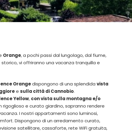
e
Orange
, a pochi passi dal lungolago, dal fiume,
 storico, vi offriranno una vacanza tranquilla e
dence Orange
dispongono di una splendida
vista
ggiore
e
sulla città di Cannobio
.
dence Yellow
,
con vista sulla montagna e/o
un rigoglioso e curato giardino, sapranno rendere
vacanza. I nostri appartamenti sono luminosi,
comfort. Dispongono di un arredamento curato,
isione satellitare, cassaforte, rete WiFi gratuita,