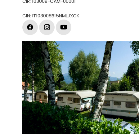
CIR: 103008-CAM-00001
CIN: IT103008B15NMLJXCK