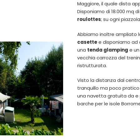
Maggiore, il quale dista ap
Disponiamo di 18.000 mq d
roulottes
; su ogni piazzola
Abbiamo inoltre ampliato l
casette
e disponiamo ad 
una
tenda glamping
e u
vecchia carrozza del tre
ristrutturata.
Visto la distanza dal cent
tranquillo ma poco pratico 
una navetta gratuita da e 
barche per le isole Borrom