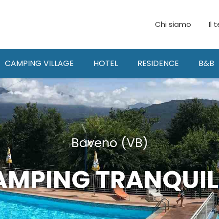
Chi siamo
Il 
CAMPING VILLAGE
HOTEL
RESIDENCE
B&B
Baveno (VB)
AMPING TRANQUIL