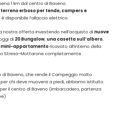
pena 1 km dal centro di Baveno.
i
terreno erboso per tende, campers e
 è disponibile l’allaccio elettrico.
a nostra offerta investendo nell’acquisto di
nuove
oggi di
20 Bungalow
,
una casetta sull’albero
,
n
mini-appartamento
ricavato all’interno della
nino Stresa-Mottarone completamente
ro di Baveno, che rende il Campeggio molto
per chi deve muoversi a piedi, abbiamo istituito
per il centro di Baveno (imbarcadero, partenza
ee)