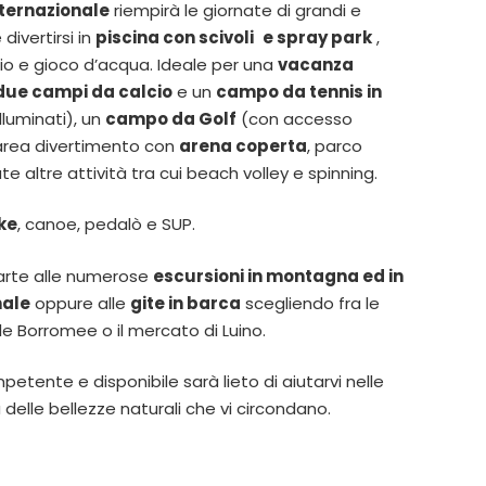
ternazionale
riempirà le giornate di grandi e
divertirsi in
piscina con scivoli
e spray park
,
o e gioco d’acqua. Ideale per una
vacanza
due campi da calcio
e un
campo da tennis in
illuminati), un
campo da Golf
(con accesso
’area divertimento con
arena coperta
, parco
e altre attività tra cui beach volley e spinning.
ke
, canoe, pedalò e SUP.
parte alle numerose
escursioni in montagna ed in
nale
oppure alle
gite in barca
scegliendo fra le
le Borromee o il mercato di Luino.
etente e disponibile sarà lieto di aiutarvi nelle
 delle bellezze naturali che vi circondano.