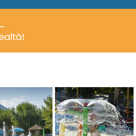
…
ealtà!