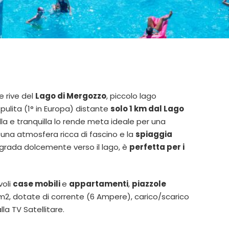
e rive del
Lago di Mergozzo
, piccolo lago
pulita (1° in Europa) distante
solo 1 km dal Lago
lla e tranquilla lo rende meta ideale per una
 una atmosfera ricca di fascino e la
spiaggia
grada dolcemente verso il lago, è
perfetta per i
voli
case mobili
e
appartamenti
,
piazzole
2, dotate di corrente (6 Ampere), carico/scarico
la TV Satellitare.