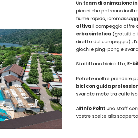
Un
team di animazione in
piccini che potranno inoltre 
fiume rapido, idromassaggi
attiva
il campeggio offre
erba sintetica
(gratuiti e 
diretto dal campeggio) , l
giochi e ping-pong e svariat
Si affittano biciclette,
E-bi
Potrete inoltre prendere 
bici con guida professio
svariate mete tra cui le Iso
All’
Info Point
uno staff comp
vostre scelte alla scoperta