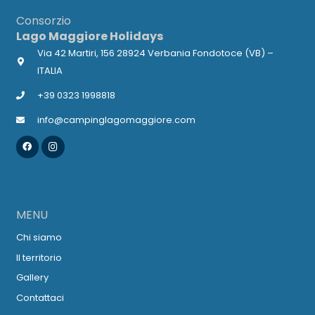
campo
Consorzio
deve
Lago Maggiore Holidays
essere
Via 42 Martiri, 156 28924 Verbania Fondotoce (VB) –
lasciato
ITALIA
vuoto
+39 0323 1998818
info@campinglagomaggiore.com
MENU
Chi siamo
Il territorio
Gallery
Contattaci