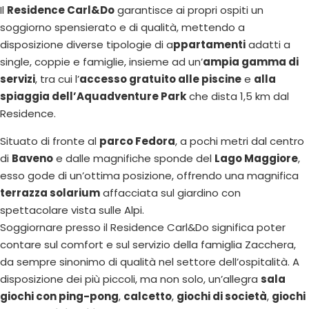
Il
Residence Carl&Do
garantisce ai propri ospiti un
soggiorno spensierato e di qualità, mettendo a
disposizione diverse tipologie di a
ppartamenti
adatti a
single, coppie e famiglie, insieme ad un’
ampia gamma di
servizi
, tra cui l’
accesso gratuito alle piscine
e
alla
spiaggia dell’Aquadventure Park
che dista 1,5 km dal
Residence.
Situato di fronte al
parco Fedora
, a pochi metri dal centro
di
Baveno
e dalle magnifiche sponde del
Lago Maggiore
,
esso gode di un’ottima posizione, offrendo una magnifica
terrazza solarium
affacciata sul giardino con
spettacolare vista sulle Alpi.
Soggiornare presso il Residence Carl&Do significa poter
contare sul comfort e sul servizio della famiglia Zacchera,
da sempre sinonimo di qualità nel settore dell’ospitalità. A
disposizione dei più piccoli, ma non solo, un’allegra
sala
giochi con ping-pong
,
calcetto
,
giochi di società
,
giochi