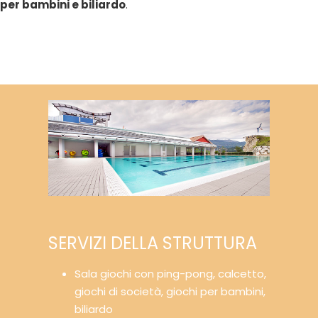
per bambini e biliardo
.
SERVIZI DELLA STRUTTURA
Sala giochi con ping-pong, calcetto,
giochi di società, giochi per bambini,
biliardo