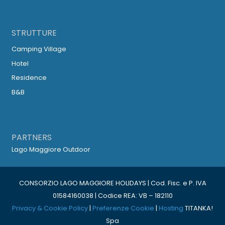
STRUTTURE
Camping Village
Hotel
Residence
B&B
PARTNERS
Lago Maggiore Outdoor
CONSORZIO LAGO MAGGIORE HOLIDAYS | Cod. Fisc. e P. IVA
01584160038 | Codice REA: VB – 182110
Privacy & Cookie Policy
|
Preferenze Cookie
|
Hosting
TITANKA!
Spa