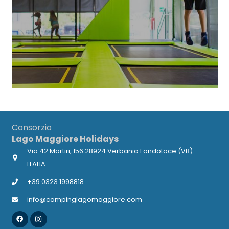
Consorzio
Lago Maggiore Holidays
Via 42 Martiri, 156 28924 Verbania Fondotoce (VB) –
ITALIA
+39 0323 1998818
info@campinglagomaggiore.com