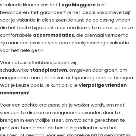
stralende kleuren van het
Lago Maggiore
kunt
bewonderen; het garandeert je het ideale vakantieverblijf
voor je vakantie in elk seizoen.Je kunt de oplossing vinden
die het beste bij je past door een keuze te maken uit onze
comfortabele
accommodaties
, die allemaal vernoemd
zijn naar een prinses: voor een sprookjesachtige vakantie
voor het hele gezin.
Voor natuurliefhebbers bieden wij
schaduwrijke
standplaatsen
, omgeven door groen, om
aangename momenten van ontspanning door te brengen.
Wat je keuze ook is, je kunt altijd je
vierpotige vrienden
meenemen
!
Voor een zachte croissant als je wakker wordt, om met
vrienden te dineren en aangename avonden door te
brengen in een vrolijke sfeer, om typische gerechten te
proeven, bereid met de beste ingrediënten van het
seizoen, of gewoon voor een smakelijke pizza gemaakt in