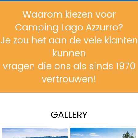
Waarom kiezen voor
Camping Lago Azzurro?
Je zou het aan de vele klanten
kunnen
vragen die ons als sinds 1970
vertrouwen!
GALLERY