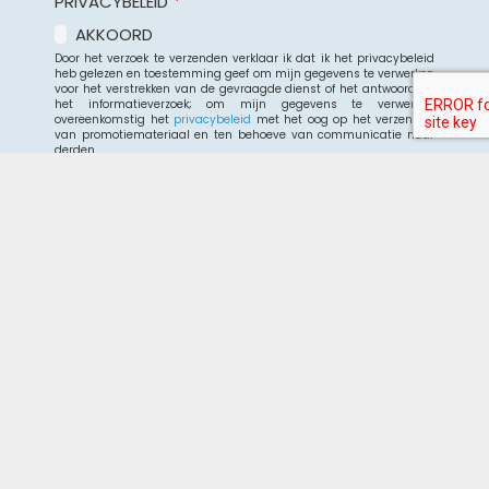
PRIVACYBELEID
*
AKKOORD
Door het verzoek te verzenden verklaar ik dat ik het privacybeleid
heb gelezen en toestemming geef om mijn gegevens te verwerken
voor het verstrekken van de gevraagde dienst of het antwoord op
het informatieverzoek; om mijn gegevens te verwerken
overeenkomstig het
privacybeleid
met het oog op het verzenden
van promotiemateriaal en ten behoeve van communicatie naar
derden.
Dit
veld
Consorzio
moet
Lago Maggiore Holidays
leeg
Via 42 Martiri, 156 28924 Verbania Fondotoce (VB) –
blijven
ITALIA
+39 0323 1998818
info@campinglagomaggiore.com