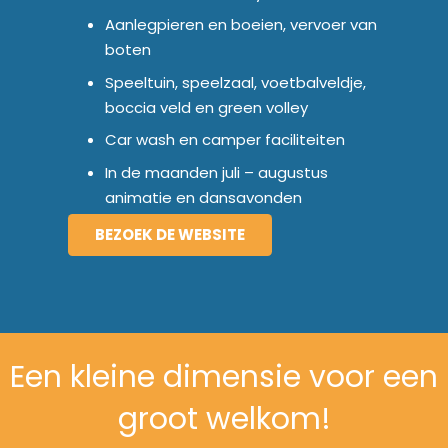
Aanlegpieren en boeien, vervoer van
boten
Speeltuin, speelzaal, voetbalveldje,
boccia veld en green volley
Car wash en camper faciliteiten
In de maanden juli – augustus
animatie en dansavonden
BEZOEK DE WEBSITE
Een kleine dimensie voor een
groot welkom!