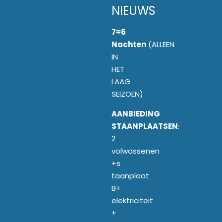
NIEUWS
7=6
Nachten
(ALLEEN
IN
HET
LAAG
SEIZOEN)
AANBIEDING
STAANPLAATSEN
:
2
volwassenen
+s
taanplaat
B+
elektriciteit
+