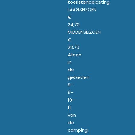
toeristenbelasting
LAAGSEIZOEN
€
24,70
MIDDENSEIZOEN
€
28,70
Alleen
in
de
gebieden
8–
9–
10–
11
van
de
camping.