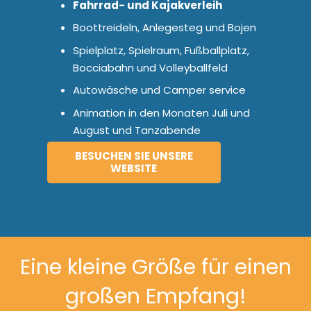
Fahrrad- und Kajakverleih
Boottreideln, Anlegesteg und Bojen
Spielplatz, Spielraum, Fußballplatz,
Bocciabahn und Volleyballfeld
Autowäsche und Camper service
Animation in den Monaten Juli und
August und Tanzabende
BESUCHEN SIE UNSERE
WEBSITE
Eine kleine Größe für einen
großen Empfang!