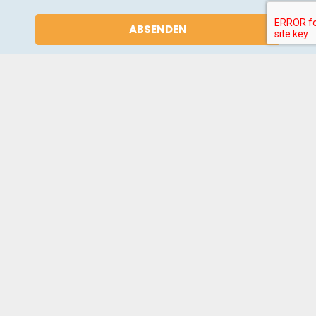
ABSENDEN
NACHRICHT
*
DATENSCHUTZERKLÄRUNG
*
AKZEPTIEREN
Mit dem Absenden dieses Formulars bestätigen Sie, die
Datenschutzerklärung
gelesen und zur Kenntnis genommen zu
haben und die Verarbeitung personenbezogener Daten zur
Abwicklung Ihrer Anfrage an die jeweiligen Anlagen ausdrücklich
zuzustimmen.