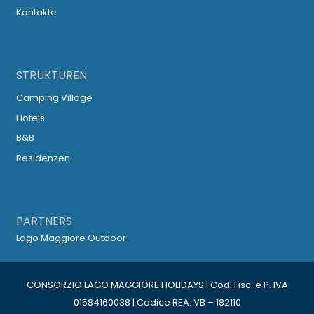
Kontakte
STRUKTUREN
Camping Village
Hotels
B&B
Residenzen
PARTNERS
Lago Maggiore Outdoor
CONSORZIO LAGO MAGGIORE HOLIDAYS | Cod. Fisc. e P. IVA
01584160038 | Codice REA: VB – 182110