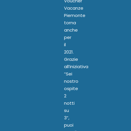
Voucher
Vacanze
Piemonte
torna
anche
per
il
2021.
Grazie
all’iniziativa
“Sei
nostro
ospite
2
notti
su
3”,
puoi