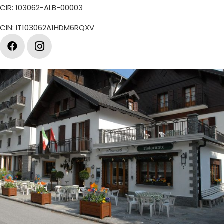
CIR: 103062-ALB-00003
CIN: IT103062A1HDM6RQXV