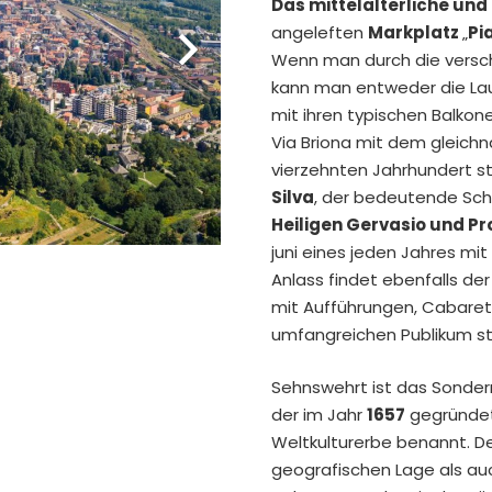
Das mittelalterliche un
angeleften
Markplatz
„
Pi
Wenn man durch die versc
kann man entweder die Lau
mit ihren typischen Balko
Via Briona mit dem gleich
vierzehnten Jahrhundert s
Silva
, der bedeutende Schä
Heiligen Gervasio und Pr
juni eines jeden Jahres mit
Anlass findet ebenfalls der
mit Aufführungen, Cabaret
umfangreichen Publikum st
Sehnswehrt ist das Sonde
der im Jahr
1657
gegründet
Weltkulturerbe benannt. De
geografischen Lage als auch