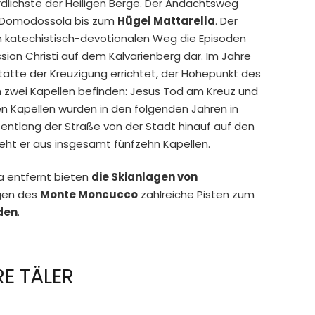
dlichste der Heiligen Berge. Der Andachtsweg
t Domodossola bis zum
Hügel Mattarella
. Der
nem katechistisch-devotionalen Weg die Episoden
ion Christi auf dem Kalvarienberg dar. Im Jahre
tätte der Kreuzigung errichtet, der Höhepunkt des
 zwei Kapellen befinden: Jesus Tod am Kreuz und
n Kapellen wurden in den folgenden Jahren in
entlang der Straße von der Stadt hinauf auf den
eht er aus insgesamt fünfzehn Kapellen.
a entfernt bieten
die Skianlagen von
gen des
Monte Moncucco
zahlreiche Pisten zum
den
.
E TÄLER