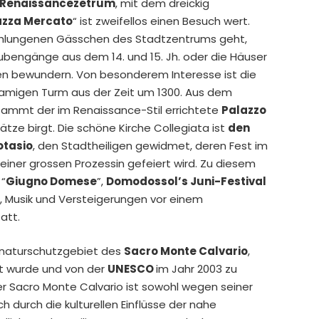
d Renaissancezetrum
, mit dem dreickig
azza Mercato
“ ist zweifellos einen Besuch wert.
hlungenen Gässchen des Stadtzentrums geht,
bengänge aus dem 14. und 15. Jh. oder die Häuser
nen bewundern. Von besonderem Interesse ist die
namigen Turm aus der Zeit um 1300. Aus dem
tammt der im Renaissance-Stil errichtete
Palazzo
tze birgt. Die schöne Kirche Collegiata ist
den
otasio
, den Stadtheiligen gewidmet, deren Fest im
 einer grossen Prozessin gefeiert wird. Zu diesem
 “
Giugno Domese
”,
Domodossol’s Juni-Festival
, Musik und Versteigerungen vor einem
att.
rnaturschutzgebiet des
Sacro Monte Calvario
,
 wurde und von der
UNESCO
im Jahr 2003 zu
r Sacro Monte Calvario ist sowohl wegen seiner
 durch die kulturellen Einflüsse der nahe