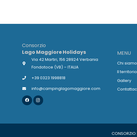
Consorzio
Lago Maggiore Holidays
MENU
Via 42 Martiri, 156 28924 Verbania
Chi siam
Fondotoce (VB) – ITALIA
Il territori
+39 0323 1998818
Gallery
info@campinglagomaggiore.com
Contattac
CONSORZIO LA