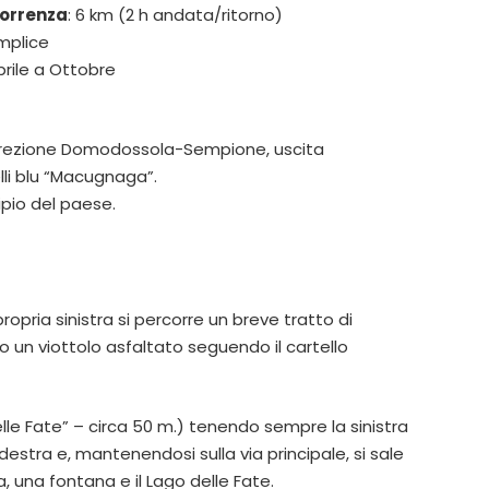
correnza
: 6 km (2 h andata/ritorno)
mplice
prile a Ottobre
irezione Domodossola-Sempione, uscita
lli blu “Macugnaga”.
ipio del paese.
opria sinistra si percorre un breve tratto di
go un viottolo asfaltato seguendo il cartello
 delle Fate” – circa 50 m.) tenendo sempre la sinistra
stra e, mantenendosi sulla via principale, si sale
, una fontana e il Lago delle Fate.