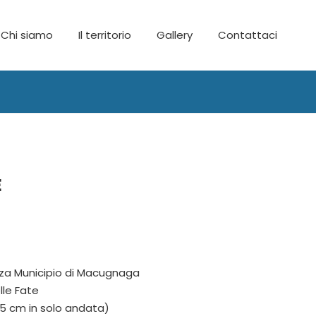
Chi siamo
Il territorio
Gallery
Contattaci
E
zza Municipio di Macugnaga
lle Fate
85 cm in solo andata)