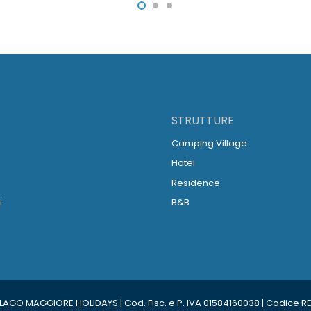
STRUTTURE
o
Camping Village
o
Hotel
Residence
i
B&B
GO MAGGIORE HOLIDAYS | Cod. Fisc. e P. IVA 01584160038 | Codice REA