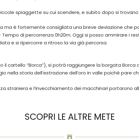
 piccole spiaggette su cui scendere, e subito dopo si trovano
ta ma è fortemente consigliata una breve deviazione che pas
Tempo di percorrenza 0h20m. Oggi si posso ammirare i resti deg
ata e si ripercorre a ritroso la via già percorsa.
o il cartello “Borca”), si potrà raggiungere la borgata Borca d
gio nella storia dell’estrazione dell’oro in valle poiché pare
a straniera e l’invecchiamento dei macchinari portarono alla
SCOPRI LE ALTRE METE