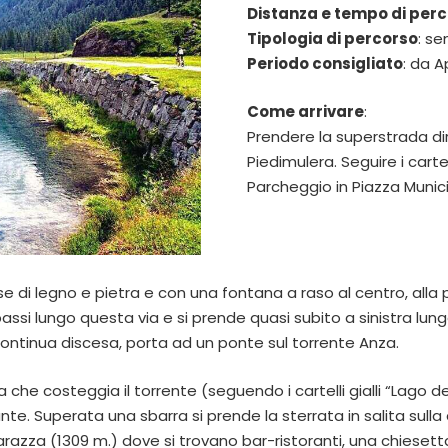
Distanza e tempo di per
Tipologia di percorso
: se
Periodo consigliato
: da A
Come arrivare
:
Prendere la superstrada d
Piedimulera. Seguire i carte
Parcheggio in Piazza Munic
 di legno e pietra e con una fontana a raso al centro, alla pr
passi lungo questa via e si prende quasi subito a sinistra lun
continua discesa, porta ad un ponte sul torrente Anza.
ata che costeggia il torrente (seguendo i cartelli gialli “Lago
 Superata una sbarra si prende la sterrata in salita sulla de
razza (1309 m.) dove si trovano bar-ristoranti, una chiesetta